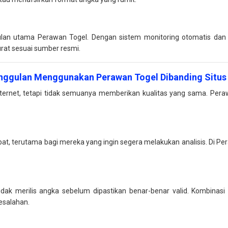
lan utama Perawan Togel. Dengan sistem monitoring otomatis dan p
rat sesuai sumber resmi.
nggulan Menggunakan Perawan Togel Dibanding Situs 
ternet, tetapi tidak semuanya memberikan kualitas yang sama. Per
bat, terutama bagi mereka yang ingin segera melakukan analisis. Di P
idak merilis angka sebelum dipastikan benar-benar valid. Kombinasi
esalahan.