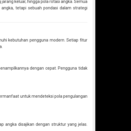
arang keluar, hingga pola rotasi angka. Semua
 angka, tetapi sebuah pondasi dalam strategi
enuhi kebutuhan pengguna modern. Setiap fitur
a.
ra menampilkannya dengan cepat. Pengguna tidak
t bermanfaat untuk mendeteksi pola pengulangan
 angka disajikan dengan struktur yang jelas.