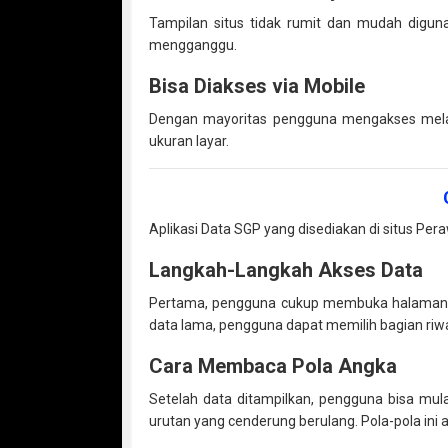
Tampilan situs tidak rumit dan mudah digun
mengganggu.
Bisa Diakses via Mobile
Dengan mayoritas pengguna mengakses melalu
ukuran layar.
Aplikasi Data SGP yang disediakan di situs Per
Langkah-Langkah Akses Data
Pertama, pengguna cukup membuka halaman utam
data lama, pengguna dapat memilih bagian riwa
Cara Membaca Pola Angka
Setelah data ditampilkan, pengguna bisa mul
urutan yang cenderung berulang. Pola-pola ini a