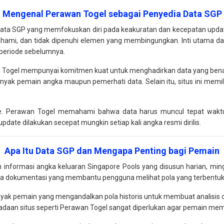
Mengenal Perawan Togel sebagai Penyedia Data SGP
i Data SGP yang memfokuskan diri pada keakuratan dan kecepatan upd
hami, dan tidak dipenuhi elemen yang membingungkan. Inti utama dar
 periode sebelumnya.
n Togel mempunyai komitmen kuat untuk menghadirkan data yang benar
anyak pemain angka maupun pemerhati data. Selain itu, situs ini memi
ate. Perawan Togel memahami bahwa data harus muncul tepat wakt
update dilakukan secepat mungkin setiap kali angka resmi dirilis.
Apa Itu Data SGP dan Mengapa Penting bagi Pemain
nformasi angka keluaran Singapore Pools yang disusun harian, minggu
rta dokumentasi yang membantu pengguna melihat pola yang terbentuk 
k pemain yang mengandalkan pola historis untuk membuat analisis dan 
eradaan situs seperti Perawan Togel sangat diperlukan agar pemain mem