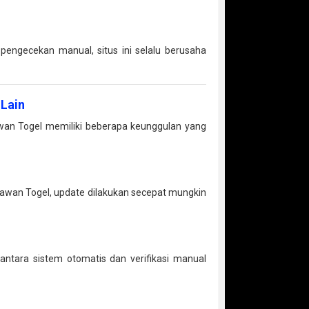
engecekan manual, situs ini selalu berusaha
Lain
awan Togel memiliki beberapa keunggulan yang
erawan Togel, update dilakukan secepat mungkin
 antara sistem otomatis dan verifikasi manual