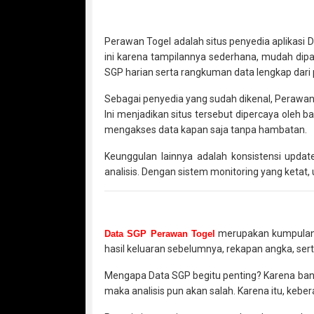
Perawan Togel adalah situs penyedia aplikas
ini karena tampilannya sederhana, mudah dipa
SGP harian serta rangkuman data lengkap dari
Sebagai penyedia yang sudah dikenal, Perawa
Ini menjadikan situs tersebut dipercaya oleh b
mengakses data kapan saja tanpa hambatan.
Keunggulan lainnya adalah konsistensi upd
analisis. Dengan sistem monitoring yang ketat, 
merupakan kumpulan i
Data SGP Perawan Togel
hasil keluaran sebelumnya, rekapan angka, se
Mengapa Data SGP begitu penting? Karena banya
maka analisis pun akan salah. Karena itu, keb