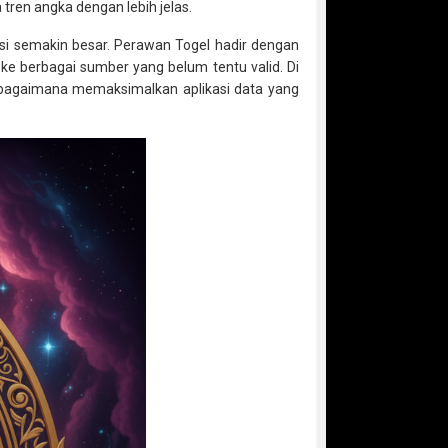
tren angka dengan lebih jelas.
i semakin besar. Perawan Togel hadir dengan
 ke berbagai sumber yang belum tentu valid. Di
ga bagaimana memaksimalkan aplikasi data yang