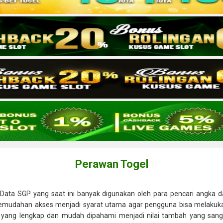
Perawan Togel
i Data SGP yang saat ini banyak digunakan oleh para pencari angka 
emudahan akses menjadi syarat utama agar pengguna bisa melakukan 
 yang lengkap dan mudah dipahami menjadi nilai tambah yang sanga