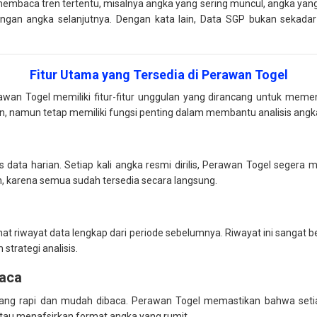
mbaca tren tertentu, misalnya angka yang sering muncul, angka yang j
ngan angka selanjutnya. Dengan kata lain, Data SGP bukan sekadar
Fitur Utama yang Tersedia di Perawan Togel
rawan Togel memiliki fitur-fitur unggulan yang dirancang untuk mem
, namun tetap memiliki fungsi penting dalam membantu analisis angk
ses data harian. Setiap kali angka resmi dirilis, Perawan Togel sege
n, karena semua sudah tersedia secara langsung.
hat riwayat data lengkap dari periode sebelumnya. Riwayat ini sanga
strategi analisis.
baca
 yang rapi dan mudah dibaca. Perawan Togel memastikan bahwa setiap
tau menafsirkan format angka yang rumit.