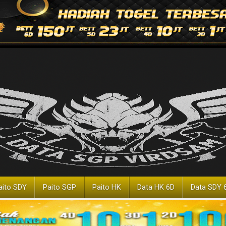
aito SDY
Paito SGP
Paito HK
Data HK 6D
Data SDY 