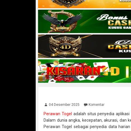
04 Desember 2025
Komentar
Perawan Togel
adalah situs penyedia aplikas
Dalam dunia angka, kecepatan, akurasi, dan k
Perawan Togel sebagai penyedia data harian