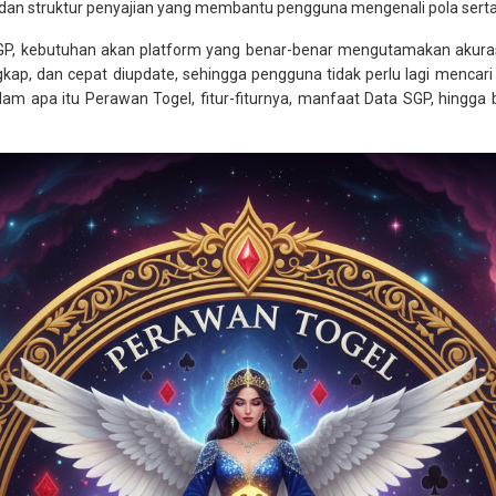
 dan struktur penyajian yang membantu pengguna mengenali pola serta 
P, kebutuhan akan platform yang benar-benar mengutamakan akuras
kap, dan cepat diupdate, sehingga pengguna tidak perlu lagi mencari
lam apa itu Perawan Togel, fitur-fiturnya, manfaat Data SGP, hing