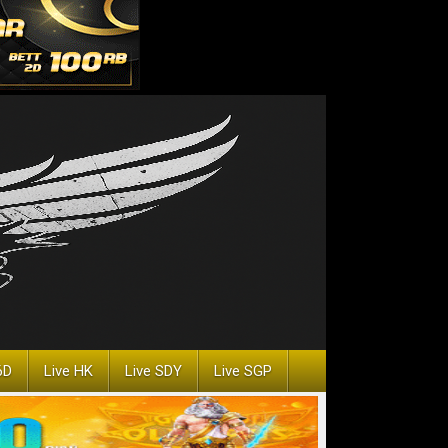
6D
Live HK
Live SDY
Live SGP